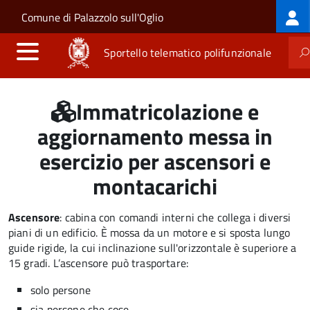
Log
Salta al contenuto principale
Skip to site navigation
Comune di Palazzolo sull'Oglio
me
Sportello telematico polifunzionale
Immatricolazione e
aggiornamento messa in
esercizio per ascensori e
montacarichi
Ascensore
: cabina con comandi interni che collega i diversi
piani di un edificio. È mossa da un motore e si sposta lungo
guide rigide, la cui inclinazione sull'orizzontale è superiore a
15 gradi. L’ascensore può trasportare:
solo persone
sia persone che cose