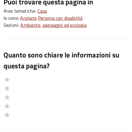
Puoi trovare questa pagina in
Aree tematiche:
Casa
Io sono:
Anziano
Persona con disabilità
Sezioni:
Ambiente, paesaggio ed ecologia
Quanto sono chiare le informazioni su
questa pagina?
Valuta
Valutazione
5
Valuta
stelle
4
Valuta
su
stelle
3
Valuta
5
su
stelle
2
Valuta
5
su
stelle
1
5
su
stelle