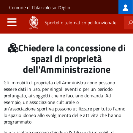
Log
Salta al contenuto principale
Skip to site navigation
Comune di Palazzolo sull'Oglio
me
Sportello telematico polifunzionale
Chiedere la concessione di
spazi di proprietà
dell'Amministrazione
Gli immobili di proprietà dell'Amministrazione possono
essere dati in uso, per singoli eventi o per un periodo
prolungato, ai soggetti che ne facciano domanda. Ad
esempio, un'associazione culturale o
un'associazione sportiva possono utilizzare per tutto l'anno
lo spazio idoneo allo svolgimento delle attività che hanno
programmato.
In particolare possono chiedere l'utilizzo di immobili di