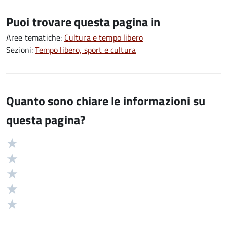
Puoi trovare questa pagina in
Aree tematiche:
Cultura e tempo libero
Sezioni:
Tempo libero, sport e cultura
Quanto sono chiare le informazioni su
questa pagina?
Valuta
Valutazione
5
Valuta
stelle
4
Valuta
su
stelle
3
Valuta
5
su
stelle
2
Valuta
5
su
stelle
1
5
su