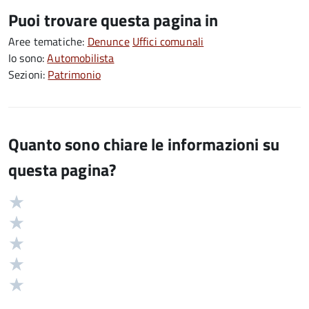
Puoi trovare questa pagina in
Aree tematiche:
Denunce
Uffici comunali
Io sono:
Automobilista
Sezioni:
Patrimonio
Quanto sono chiare le informazioni su
questa pagina?
Valuta
Valutazione
5
Valuta
stelle
4
Valuta
su
stelle
3
Valuta
5
su
stelle
2
Valuta
5
su
stelle
1