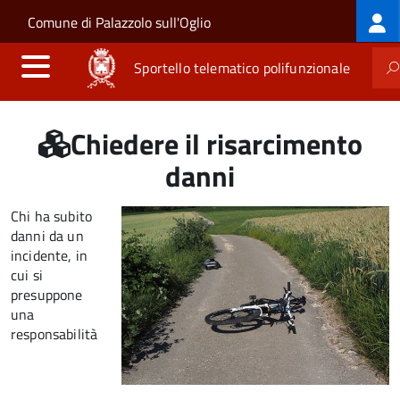
Log
Salta al contenuto principale
Skip to site navigation
Comune di Palazzolo sull'Oglio
me
Sportello telematico polifunzionale
Chiedere il risarcimento
danni
Chi ha subito
danni da un
incidente, in
cui si
presuppone
una
responsabilità