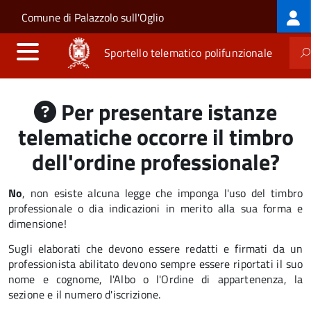
Log
Salta al contenuto principale
Skip to site navigation
Comune di Palazzolo sull'Oglio
me
Sportello telematico polifunzionale
Per presentare istanze
telematiche occorre il timbro
dell'ordine professionale?
No
, n
on esiste alcuna legge che imponga l'uso del timbro
professionale o dia indicazioni in merito alla sua forma e
dimensione!
Sugli elaborati che devono essere redatti e firmati da un
professionista abilitato devono sempre essere riportati il suo
nome e cognome, l'Albo o l'Ordine di appartenenza, la
sezione e il numero d'iscrizione.