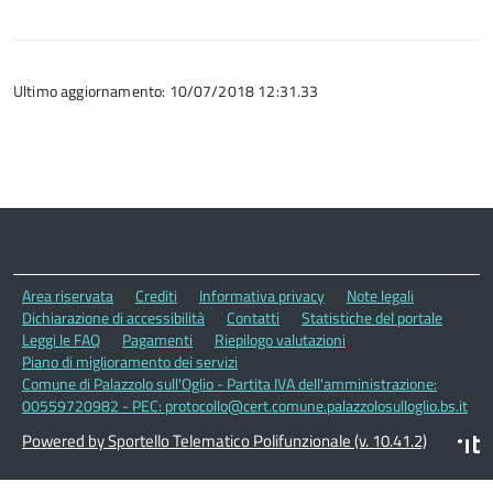
Ultimo aggiornamento: 10/07/2018 12:31.33
Area riservata
Crediti
Informativa privacy
Note legali
Dichiarazione di accessibilità
Contatti
Statistiche del portale
Leggi le FAQ
Pagamenti
Riepilogo valutazioni
Piano di miglioramento dei servizi
Comune di Palazzolo sull'Oglio - Partita IVA dell'amministrazione:
00559720982 - PEC: protocollo@cert.comune.palazzolosulloglio.bs.it
Powered by Sportello Telematico Polifunzionale (v. 10.41.2)